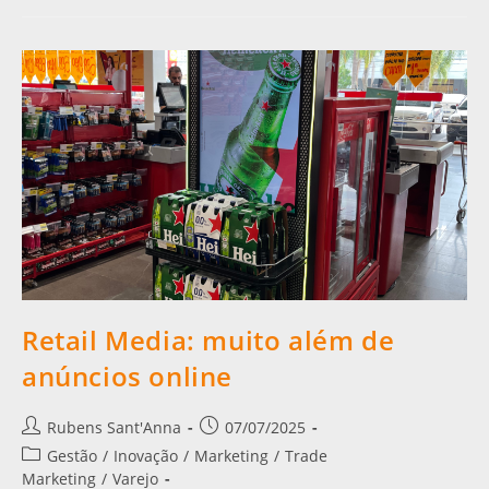
Retail Media: muito além de
anúncios online
Rubens Sant'Anna
07/07/2025
Gestão
/
Inovação
/
Marketing
/
Trade
Marketing
/
Varejo