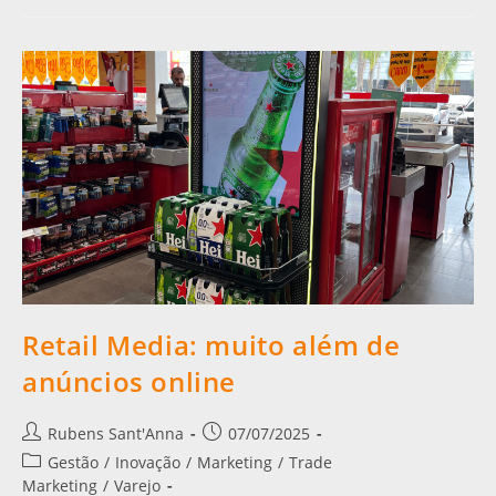
Retail Media: muito além de
anúncios online
Rubens Sant'Anna
07/07/2025
Gestão
/
Inovação
/
Marketing
/
Trade
Marketing
/
Varejo