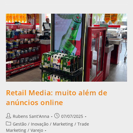
Retail Media: muito além de
anúncios online
Rubens Sant'Anna
07/07/2025
Gestão
/
Inovação
/
Marketing
/
Trade
Marketing
/
Varejo