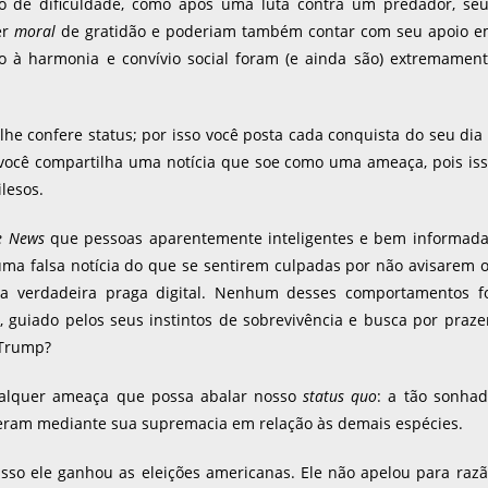
de dificuldade, como após uma luta contra um predador, seu
er
moral
de gratidão e poderiam também contar com seu apoio 
o à harmonia e convívio social foram (e ainda são) extremamen
lhe confere status; por isso você posta cada conquista do seu dia
so você compartilha uma notícia que soe como uma ameaça, pois is
lesos.
e News
que pessoas aparentemente inteligentes e bem informad
ma falsa notícia do que se sentirem culpadas por não avisarem 
uma verdadeira praga digital. Nenhum desses comportamentos f
 guiado pelos seus instintos de sobrevivência e busca por praze
 Trump?
qualquer ameaça que possa abalar nosso
status quo
: a tão sonha
veram mediante sua supremacia em relação às demais espécies.
sso ele ganhou as eleições americanas. Ele não apelou para raz