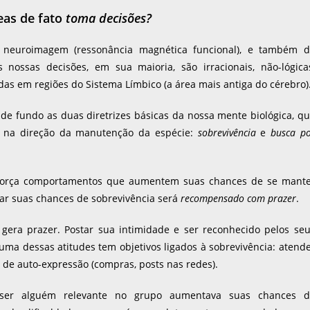
eas de fato
toma decisões?
e neuroimagem (ressonância magnética funcional), e também d
nossas decisões, em sua maioria, são irracionais, não-lógica
adas em regiões do Sistema Límbico (a área mais antiga do cérebro)
de fundo as duas diretrizes básicas da nossa mente biológica, q
is na direção da manutenção da espécie:
sobrevivência
e
busca p
reforça comportamentos que aumentem suas chances de se mant
ar suas chances de sobrevivência será
recompensado com prazer
.
gera prazer. Postar sua intimidade e ser reconhecido pelos se
uma dessas atitudes tem objetivos ligados à sobrevivência: atend
 de auto-expressão (compras, posts nas redes).
, ser alguém relevante no grupo aumentava suas chances d