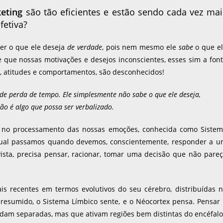
eting
são tão eficientes e estão sendo cada vez mai
fetiva?
zer o que ele deseja
de verdade
, pois nem mesmo ele
sabe
o que e
e que nossas motivações e desejos inconscientes, esses sim a fon
, atitudes e comportamentos, são desconhecidos!
nde perda de tempo. Ele simplesmente não sabe o que ele deseja,
não é algo que possa ser verbalizado.
da no processamento das nossas emoções, conhecida como Siste
a qual passamos quando devemos, conscientemente, responder a 
sta, precisa pensar, racionar, tomar uma decisão que não pare
is recentes em termos evolutivos do seu cérebro, distribuídas 
esumido, o Sistema Límbico sente, e o Néocortex pensa. Pensar
ndam separadas, mas que ativam regiões bem distintas do encéfalo