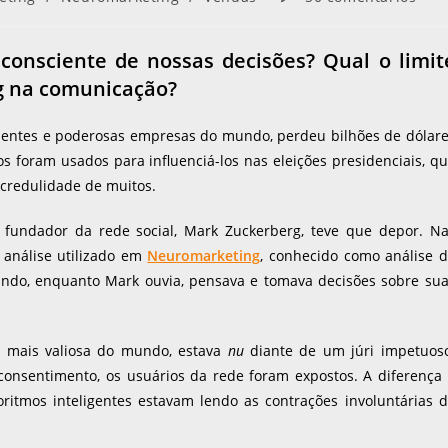
onsciente de nossas decisões? Qual o limit
ng na comunicação?
uentes e poderosas empresas do mundo, perdeu bilhões de dólar
 foram usados para influenciá-los nas eleições presidenciais, q
credulidade de muitos.
 fundador da rede social, Mark Zuckerberg, teve que depor. N
 análise utilizado em
Neuromarketing
, conhecido como análise 
gundo, enquanto Mark ouvia, pensava e tomava decisões sobre su
l mais valiosa do mundo, estava
nu
diante de um júri impetuos
nsentimento, os usuários da rede foram expostos. A diferença
oritmos inteligentes estavam lendo as contrações involuntárias 