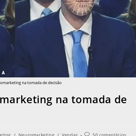
uromarketing na tomada de decisão
omarketing na tomada de
eting
/
Neuromarketing
/
Vendas
50 comentários