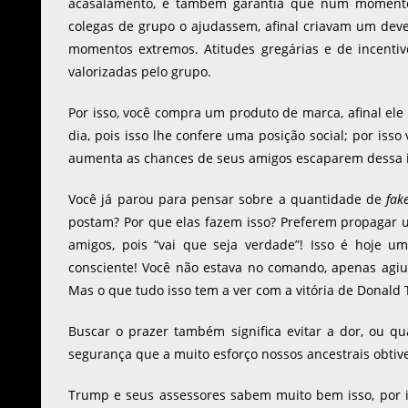
acasalamento, e também garantia que num momento 
colegas de grupo o ajudassem, afinal criavam um dev
momentos extremos. Atitudes gregárias e de incentiv
valorizadas pelo grupo.
Por isso, você compra um produto de marca, afinal ele 
dia, pois isso lhe confere uma posição social; por is
aumenta as chances de seus amigos escaparem dessa i
Você já parou para pensar sobre a quantidade de
fak
postam? Por que elas fazem isso? Preferem propagar u
amigos, pois “vai que seja verdade”! Isso é hoje 
consciente! Você não estava no comando, apenas agiu,
Mas o que tudo isso tem a ver com a vitória de Donald
Buscar o prazer também significa evitar a dor, ou 
segurança que a muito esforço nossos ancestrais obti
Trump e seus assessores sabem muito bem isso, por i