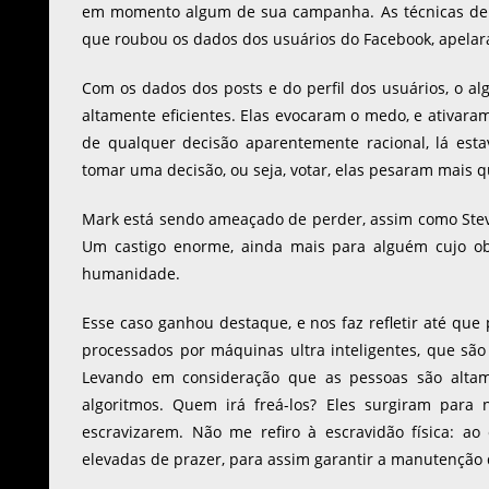
em momento algum de sua campanha. As técnicas d
que roubou os dados dos usuários do Facebook, apelar
Com os dados dos posts e do perfil dos usuários, o al
altamente eficientes. Elas evocaram o medo, e ativar
de qualquer decisão aparentemente racional, lá es
tomar uma decisão, ou seja, votar, elas pesaram mais 
Mark está sendo ameaçado de perder, assim como Stev
Um castigo enorme, ainda mais para alguém cujo ob
humanidade.
Esse caso ganhou destaque, e nos faz refletir até q
processados por máquinas ultra inteligentes, que sã
Levando em consideração que as pessoas são altame
algoritmos. Quem irá freá-los? Eles surgiram para 
escravizarem. Não me refiro à escravidão física: a
elevadas de prazer, para assim garantir a manutenção