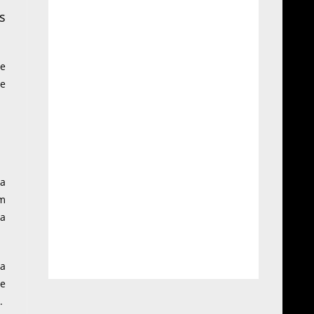
s
le
te
ma
um
ça
na
 e
.