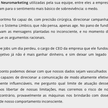
e
Neuromarketing
utilizadas pela sua equipe, entre eles a empre
am para o sentimento mais básico de sobrevivência: o medo.
goritmo foi capaz de, com precisão cirúrgica, direcionar campanh
am o Sistema Límbico, que não pensa, apenas age. No pano de fun
tavam as mensagens plantadas no inconsciente, e no momento 
que os argumentos racionais.
e Jobs um dia perdeu, o cargo de CEO da empresa que ele fundo
jetivo já não é mais ganhar dinheiro, e sim deixar um legado
ue ponto podemos deixar com que nossos dados sejam vasculhados
o capazes de direcionar a comunicação de modo altamente efetiv
nte influenciáveis, me pergunto qual limite de atuação dess
nos libertar de nossas limitações, mas corremos o risco de n
o contrário, provavelmente as máquinas nos brindarão com dos
 de nosso comportamento inconsciente.